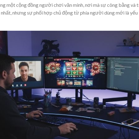
ựng một cộng đồng người chơi văn minh, nơi mà sự công bằng và t
 nhất, nhưng sự phối hợp chủ động từ phía người dùng mới là yếu t