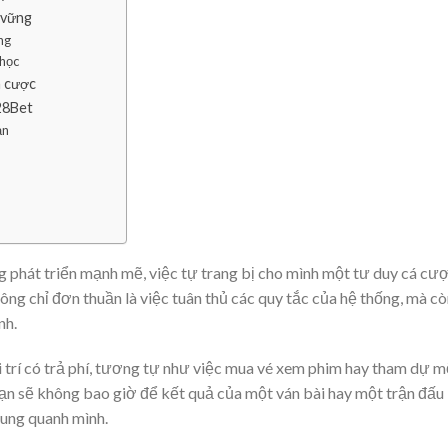
 vững
áng
 học
á cược
 28Bet
ản
ng phát triển mạnh mẽ, việc tự trang bị cho mình một tư duy cá cượ
ông chỉ đơn thuần là việc tuân thủ các quy tắc của hệ thống, mà cò
nh.
trí có trả phí, tương tự như việc mua vé xem phim hay tham dự một
bạn sẽ không bao giờ để kết quả của một ván bài hay một trận đấu
xung quanh mình.