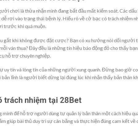
gười chơi là thừa nhận mình đang bắt đầu mất kiểm soát. Các dấu
 dễ rơi vào trạng thái bệnh lý. Hiểu rõ về cờ bạc có trách nhiệm nh
ời trước khi quá muộn.
u gắt khi không được đặt cược? Bạn có xu hướng nói dối người th
 mỗi ván thua? Đây đều là những tín hiệu báo động đỏ cho thấy bạn
cụ hỗ trợ chuyên nghiệp.
 uy tín và lòng tin của những người xung quanh. Đừng bao giờ co
i bản lĩnh là người biết dừng lại đúng lúc khi nhận thấy bản thân k
ó trách nhiệm tại 28Bet
ng minh để hỗ trợ người dùng tự quản lý bản thân một cách hiệu qu
nhằm giúp bài thủ duy trì sự cân bằng và thực hiện đúng cam kết về