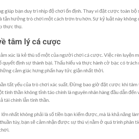
 giúp bạn duy trì nhịp độ chơi ổn định. Thay vì đặt cược toàn bộ 
à tận hưởng trò chơi một cách trơn tru hơn. Sự kỷ luật này không
p thực thụ.
về tâm lý cá cược
ảm xúc là kẻ thù số một của người chơi cá cược. Việc rèn luyện một
 quyết định sự thành bại. Thấu hiểu và thực hành cờ bạc có trách 
hững cảm giác hưng phấn hay tức giận nhất thời.
ần tất yếu của trò chơi xác suất. Đừng bao giờ đặt cược khi tâm 
ột tinh thần không tỉnh táo chính là nguyên nhân hàng đầu dẫn đến
 tài chính lẫn tinh thần.
g lớn nhất không phải là số tiền bạn kiếm được, mà là khả năng l
trí thuần túy, bạn sẽ cảm nhận được sự thú vị nằm ở quá trình phân 
chơi.