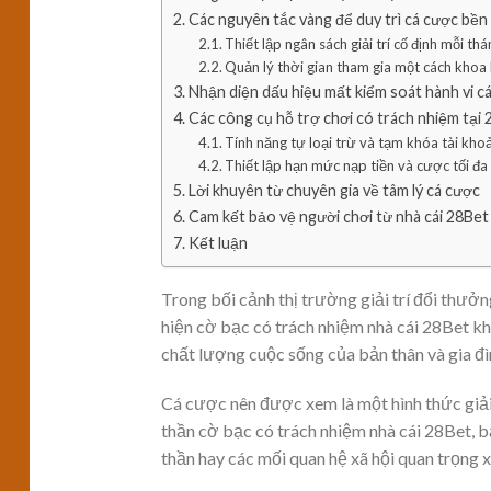
Các nguyên tắc vàng để duy trì cá cược bền
Thiết lập ngân sách giải trí cố định mỗi th
Quản lý thời gian tham gia một cách khoa
Nhận diện dấu hiệu mất kiểm soát hành vi c
Các công cụ hỗ trợ chơi có trách nhiệm tại
Tính năng tự loại trừ và tạm khóa tài kho
Thiết lập hạn mức nạp tiền và cược tối đa
Lời khuyên từ chuyên gia về tâm lý cá cược
Cam kết bảo vệ người chơi từ nhà cái 28Bet
Kết luận
Trong bối cảnh thị trường giải trí đổi thưở
hiện cờ bạc có trách nhiệm nhà cái 28Bet kh
chất lượng cuộc sống của bản thân và gia đì
Cá cược nên được xem là một hình thức giải 
thần cờ bạc có trách nhiệm nhà cái 28Bet, 
thần hay các mối quan hệ xã hội quan trọng 