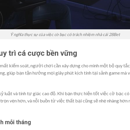
Ý nghĩa thực sự của việc cờ bạc có trách nhiệm nhà cái 28Bet
uy trì cá cược bền vững
mất kiểm soát, người chơi cần xây dựng cho mình một bộ quy tắc
ờng, giúp bạn tận hưởng mọi giây phút kịch tính tại sảnh game mà
kỷ luật và tính tự giác cao độ. Khi bạn thực hiện tốt việc cờ bạc c
 trọn vẹn hơn, và nỗi buồn từ việc thất bại cũng sẽ nhẹ nhàng hơn 
ịnh mỗi tháng