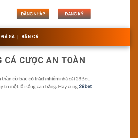
ĐĂNG NHẬP
ĐĂNG KÝ
ĐÁ GÀ
BẮN CÁ
G CÁ CƯỢC AN TOÀN
h thần
cờ bạc có trách nhiệm
nhà cái 28Bet.
uy trì một lối sống cân bằng. Hãy cùng
28bet