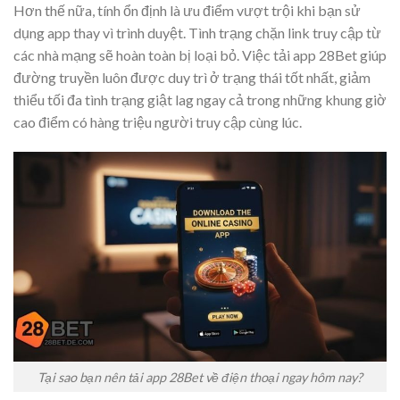
Hơn thế nữa, tính ổn định là ưu điểm vượt trội khi bạn sử
dụng app thay vì trình duyệt. Tình trạng chặn link truy cập từ
các nhà mạng sẽ hoàn toàn bị loại bỏ. Việc tải app 28Bet giúp
đường truyền luôn được duy trì ở trạng thái tốt nhất, giảm
thiểu tối đa tình trạng giật lag ngay cả trong những khung giờ
cao điểm có hàng triệu người truy cập cùng lúc.
Tại sao bạn nên tải app 28Bet về điện thoại ngay hôm nay?