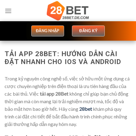
Bỏ
qua
nội
dung
ĐĂNG NHẬP
ĐĂNG KÝ
TẢI APP 28BET: HƯỚNG DẪN CÀI
ĐẶT NHANH CHO IOS VÀ ANDROID
Trong kỷ nguyên công nghệ số, việc sở hữu một ứng dụng cá
cược chuyên nghiệp trên điện thoại là ưu tiên hàng đầu của
các bài thủ. Việc
tải app 28Bet
không chỉ giúp bạn chủ động
thời gian mà còn mang lại trải nghiệm mượt mà, tốc độ và
bảo mật hơn bao giờ hết. Hãy cùng
28bet
khám phá quy
trình cài đặt chi tiết để bắt đầu hành trình chinh phục những
giải thưởng hấp dẫn ngay hôm nay.