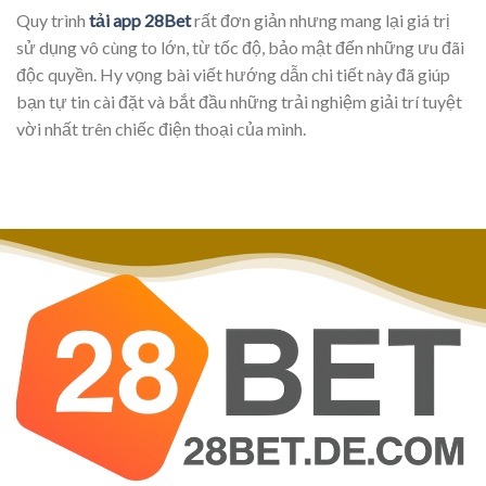
Quy trình
tải app 28Bet
rất đơn giản nhưng mang lại giá trị
sử dụng vô cùng to lớn, từ tốc độ, bảo mật đến những ưu đãi
độc quyền. Hy vọng bài viết hướng dẫn chi tiết này đã giúp
bạn tự tin cài đặt và bắt đầu những trải nghiệm giải trí tuyệt
vời nhất trên chiếc điện thoại của mình.