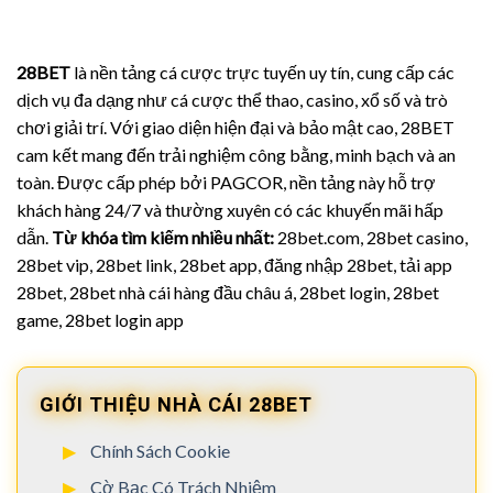
28BET
là nền tảng cá cược trực tuyến uy tín, cung cấp các
dịch vụ đa dạng như cá cược thể thao, casino, xổ số và trò
chơi giải trí. Với giao diện hiện đại và bảo mật cao, 28BET
cam kết mang đến trải nghiệm công bằng, minh bạch và an
toàn. Được cấp phép bởi PAGCOR, nền tảng này hỗ trợ
khách hàng 24/7 và thường xuyên có các khuyến mãi hấp
dẫn.
Từ khóa tìm kiếm nhiều nhất:
28bet.com, 28bet casino,
28bet vip, 28bet link, 28bet app, đăng nhập 28bet, tải app
28bet, 28bet nhà cái hàng đầu châu á, 28bet login, 28bet
game, 28bet login app
GIỚI THIỆU NHÀ CÁI 28BET
Chính Sách Cookie
Cờ Bạc Có Trách Nhiệm