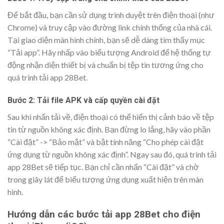
Để bắt đầu, bạn cần sử dụng trình duyệt trên điện thoại (như
Chrome) và truy cập vào đường link chính thống của nhà cái.
Tại giao diện màn hình chính, bạn sẽ dễ dàng tìm thấy mục
“Tải app”. Hãy nhấp vào biểu tượng Android để hệ thống tự
động nhận diện thiết bị và chuẩn bị tệp tin tương ứng cho
quá trình tải app 28Bet.
Bước 2: Tải file APK và cấp quyền cài đặt
Sau khi nhấn tải về, điện thoại có thể hiển thị cảnh báo về tệp
tin từ nguồn không xác định. Bạn đừng lo lắng, hãy vào phần
“Cài đặt” -> “Bảo mật” và bật tính năng “Cho phép cài đặt
ứng dụng từ nguồn không xác định”. Ngay sau đó, quá trình tải
app 28Bet sẽ tiếp tục. Bạn chỉ cần nhấn “Cài đặt” và chờ
trong giây lát để biểu tượng ứng dụng xuất hiện trên màn
hình.
Hướng dẫn các bước tải app 28Bet cho điện