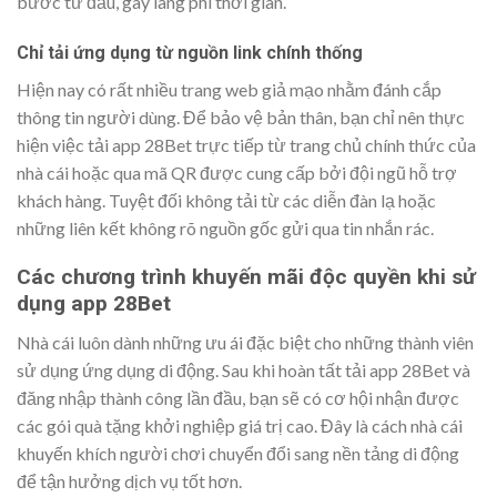
bước từ đầu, gây lãng phí thời gian.
Chỉ tải ứng dụng từ nguồn link chính thống
Hiện nay có rất nhiều trang web giả mạo nhằm đánh cắp
thông tin người dùng. Để bảo vệ bản thân, bạn chỉ nên thực
hiện việc tải app 28Bet trực tiếp từ trang chủ chính thức của
nhà cái hoặc qua mã QR được cung cấp bởi đội ngũ hỗ trợ
khách hàng. Tuyệt đối không tải từ các diễn đàn lạ hoặc
những liên kết không rõ nguồn gốc gửi qua tin nhắn rác.
Các chương trình khuyến mãi độc quyền khi sử
dụng app 28Bet
Nhà cái luôn dành những ưu ái đặc biệt cho những thành viên
sử dụng ứng dụng di động. Sau khi hoàn tất tải app 28Bet và
đăng nhập thành công lần đầu, bạn sẽ có cơ hội nhận được
các gói quà tặng khởi nghiệp giá trị cao. Đây là cách nhà cái
khuyến khích người chơi chuyển đổi sang nền tảng di động
để tận hưởng dịch vụ tốt hơn.