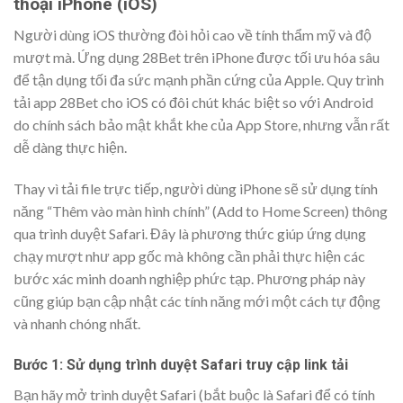
thoại iPhone (iOS)
Người dùng iOS thường đòi hỏi cao về tính thẩm mỹ và độ
mượt mà. Ứng dụng 28Bet trên iPhone được tối ưu hóa sâu
để tận dụng tối đa sức mạnh phần cứng của Apple. Quy trình
tải app 28Bet cho iOS có đôi chút khác biệt so với Android
do chính sách bảo mật khắt khe của App Store, nhưng vẫn rất
dễ dàng thực hiện.
Thay vì tải file trực tiếp, người dùng iPhone sẽ sử dụng tính
năng “Thêm vào màn hình chính” (Add to Home Screen) thông
qua trình duyệt Safari. Đây là phương thức giúp ứng dụng
chạy mượt như app gốc mà không cần phải thực hiện các
bước xác minh doanh nghiệp phức tạp. Phương pháp này
cũng giúp bạn cập nhật các tính năng mới một cách tự động
và nhanh chóng nhất.
Bước 1: Sử dụng trình duyệt Safari truy cập link tải
Bạn hãy mở trình duyệt Safari (bắt buộc là Safari để có tính